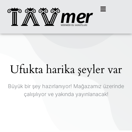
Ufukta harika şeyler var
Büyük bir şey hazırlanıyor! Mağazamız üzerinde
çalışılıyor ve yakında yayınlanacak!