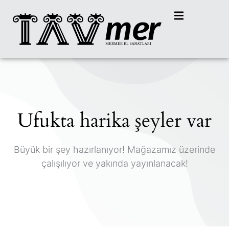
Ufukta harika şeyler var
Büyük bir şey hazırlanıyor! Mağazamız üzerinde
çalışılıyor ve yakında yayınlanacak!