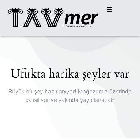
Ufukta harika şeyler var
Büyük bir şey hazırlanıyor! Mağazamız üzerinde
çalışılıyor ve yakında yayınlanacak!