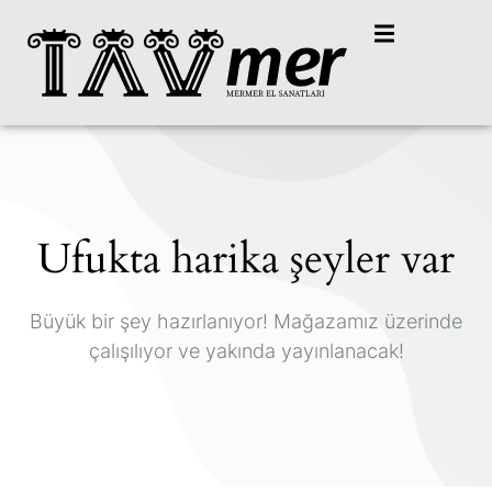
Ufukta harika şeyler var
Büyük bir şey hazırlanıyor! Mağazamız üzerinde
çalışılıyor ve yakında yayınlanacak!