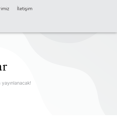
rimiz
İletişim
ar
a yayınlanacak!