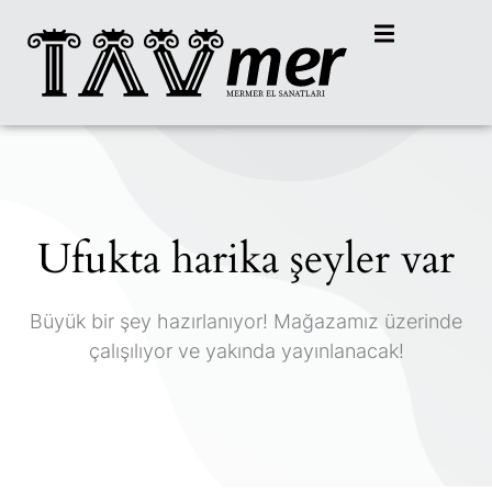
Ufukta harika şeyler var
Büyük bir şey hazırlanıyor! Mağazamız üzerinde
çalışılıyor ve yakında yayınlanacak!