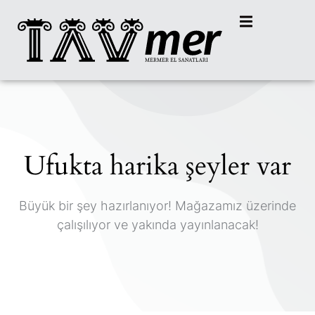
Ufukta harika şeyler var
Büyük bir şey hazırlanıyor! Mağazamız üzerinde
çalışılıyor ve yakında yayınlanacak!