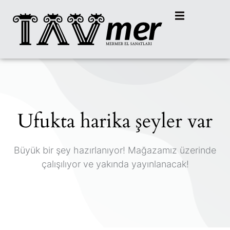
Ufukta harika şeyler var
Büyük bir şey hazırlanıyor! Mağazamız üzerinde
çalışılıyor ve yakında yayınlanacak!