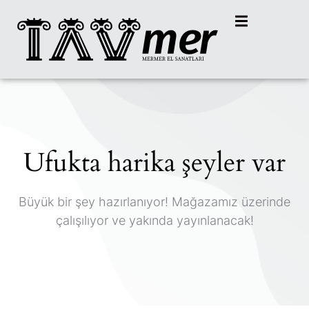
Ufukta harika şeyler var
Büyük bir şey hazırlanıyor! Mağazamız üzerinde
çalışılıyor ve yakında yayınlanacak!