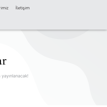
rimiz
İletişim
ar
a yayınlanacak!