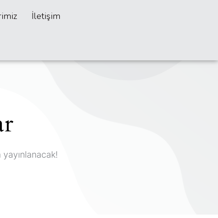
rimiz
İletişim
ar
a yayınlanacak!