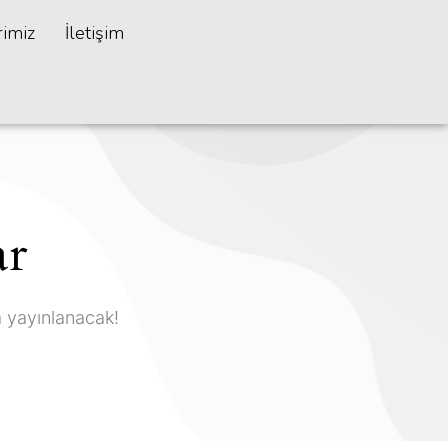
rimiz
İletişim
ar
a yayınlanacak!