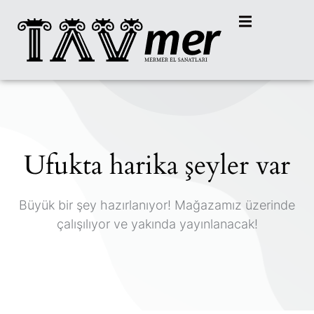
Ufukta harika şeyler var
Büyük bir şey hazırlanıyor! Mağazamız üzerinde
çalışılıyor ve yakında yayınlanacak!