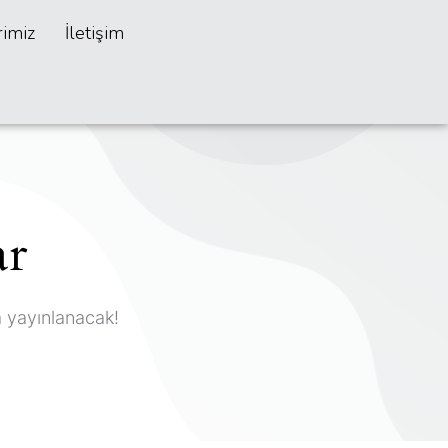
rimiz
İletişim
ar
a yayınlanacak!